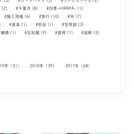
 (3)
#ロードバイク (3)
#ワークスペース (2)
(2)
#千葉市 (8)
#四季-HIRAYA- (1)
#施工現場 (6)
#旅行 (10)
#本 (7)
)
#直島 (1)
#税金 (1)
#窓性能 (3)
#補修 (1)
#豆知識 (9)
#資格 (1)
#遮断 (3)
019年（31）
2018年（39）
2017年（68）