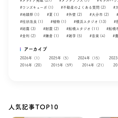
#メディア掲載 (27)
#メンテナンス (7)
#モデルハウス
#ワンズキューボ (1)
#不動産のよくある質問 (2)
#
#地鎮祭 (1)
#夏 (1)
#外壁 (2)
#大分市 (2)
#柱状改良 (1)
#植物 (1)
#横浜スタジオ (13)
#
#結露 (3)
#耐震 (2)
#船橋スタジオ (11)
#船橋市
#金利 (2)
#鎌倉 (1)
#雑学 (5)
#音楽 (4)
#養
アーカイブ
2026年（1）
2025年（5）
2024年（15）
202
2016年（20）
2015年（59）
2014年（21）
2
人気記事TOP10