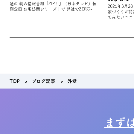
送の 朝の情報番組『ZIP！』（日本テレビ）恒
2025年3月
例企画 お宅訪問シリーズ！で 弊社でZERO-
家づくりが特
CUBE TOOLSを建築されたS様
てみたいユニ
趣味やライフ
れ
TOP
ブログ記事
外壁
まず