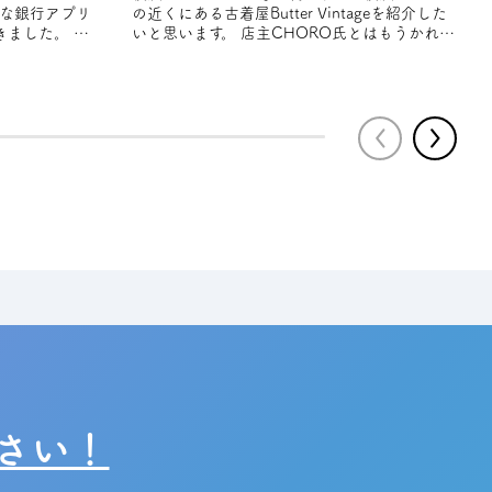
そな銀⾏アプリ
の近くにある古着屋Butter Vintageを紹介した
ました。 春
いと思います。 店主CHORO氏とはもうかれこ
れ10数年以上の仲 店主が定期
さい！