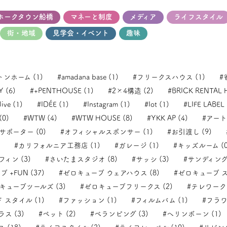
ホークタウン船橋
マネーと制度
メディア
ライフスタイル
街・地域
見学会・イベント
趣味
トンホーム (1)
#amadana base (1)
#フリークスハウス (1)
#
 (6)
#+PENTHOUSE (1)
#2×4構造 (2)
#BRICK RENTAL 
ive (1)
#IDÉE (1)
#Instagram (1)
#Iot (1)
#LIFE LABEL 
(0)
#WTW (4)
#WTW HOUSE (8)
#YKK AP (4)
#アート
ポーター (0)
#オフィシャルスポンサー (1)
#お引渡し (9)
#カリフォルニア工務店 (1)
#ガレージ (1)
#キッズルーム (0
フィン (3)
#さいたまスタジオ (8)
#サッシ (3)
#サンディング 
 +FUN (37)
#ゼロキューブ ウェアハウス (8)
#ゼロキューブ ス
キューブツールズ (3)
#ゼロキューブフリークス (2)
#テレワーク 
 スタイル (1)
#ファッション (1)
#フィルムバム (1)
#フラワ
ス (3)
#ペット (2)
#べランピング (3)
#ヘリンボーン (1)