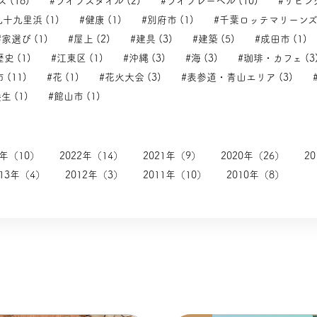
 (18)
#ライフスタイル (2)
#ライフレーベル (10)
#リビング
九十九里浜 (1)
#健康 (1)
#別府市 (1)
#千葉ロッテマリーンズ 
#家選び (1)
#屋上 (2)
#建具 (3)
#建築 (5)
#成田市 (1)
歴史 (1)
#江東区 (1)
#沖縄 (3)
#海 (3)
#珈琲・カフェ (3
 (11)
#花 (1)
#花火大会 (3)
#表参道・青山エリア (3)
生 (1)
#館山市 (1)
3年（10）
2022年（14）
2021年（9）
2020年（26）
2
013年（4）
2012年（3）
2011年（10）
2010年（8）