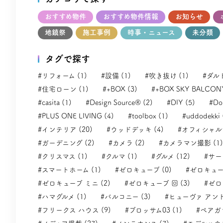
おすすめ物件
おすすめ物件情報
お知らせ
地鎮祭
施工事例
時事・ニュース
未分類
タグで探す
#リフォーム (1)
#設備 (1)
#吹き抜け (1)
#ダル
#住宅ローン (1)
#+BOX (3)
#+BOX SKY BALCONY
#casita (1)
#Design Source® (2)
#DIY (5)
#Dol
#PLUS ONE LIVING (4)
#toolbox (1)
#uddodekki 
#インテリア (20)
#ウッドデッキ (4)
#オフィシャルサ
#ガーデニング (2)
#カメラ (2)
#カメラマン撮影 (1)
#クリスマス (1)
#クルマ (1)
#グルメ (12)
#サー
#スマートホーム (1)
#ゼロキューブ (0)
#ゼロキューブ
#ゼロキューブ ミニ (2)
#ゼロキューブ 回 (3)
#ゼロ
#ハマグルメ (1)
#バルコニー (3)
#ヒューヴァ アンド
#フリークス ハウス (9)
#ブロッサム03 (1)
#ペアガラ