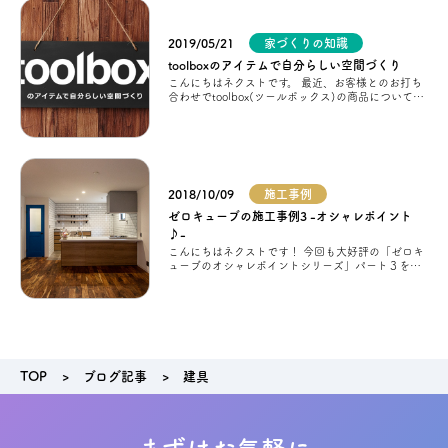
2019/05/21
家づくりの知識
アクセス
toolboxのアイテムで自分らしい空間づくり
こんにちはネクストです。 最近、お客様とのお打ち
合わせでtoolbox(ツールボックス)の商品についての
ブログ
話がよく出てきます。 toolbox(ツールボックス)と
は、DIYやリノベ
会社案内
2018/10/09
施工事例
キャンペーン
ゼロキューブの施工事例3 -オシャレポイント
♪-
こんにちはネクストです！ 今回も大好評の「ゼロキ
ューブのオシャレポイントシリーズ」パート３をお
SDGs
届けさせて頂きます！ 自分だけのオリジナル建具 リ
ビングのワンポイントに施主様お好み
プライバシーポリシー
TOP
ブログ記事
建具
モデルハウス見学・ご予約