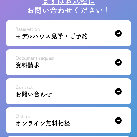
まずはお気軽に
お問い合わせください！
お問い合わせ
会員登録
Reservetion
モデルハウス見学・ご予約
資料請求
Document request
オンライン無料相談
資料請求
お電話
営業時間: AM9:30-PM8:00
定休: 水曜・第一火曜
Contact
0120-787-221
船橋スタジオ
お問い合わせ
0120-757-221
さいたまスタジオ
Online
オンライン無料相談
公式アカウント