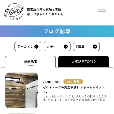
創業26周年の信頼と実績
楽しむ暮らしをこれからも
想い
ブログ記事
住宅商品
カテゴ
#建具
イベント
リ
最新記事
人気記事TOP10
オススメ物件
2020/11/03
施工事例
オーナー様インタビュー
ゼロキューブの施工事例4 -オシャレポイント
♪-
こんにちはネクストです。久しぶりの投稿になりま
ごあいさつ
す。今日は、まもなく完成予定のお家を1件ご紹介さ
せて頂こうと思います。 施主様と細部まで打合せを
してこだわりの詰まったお家となっており
チーム紹介