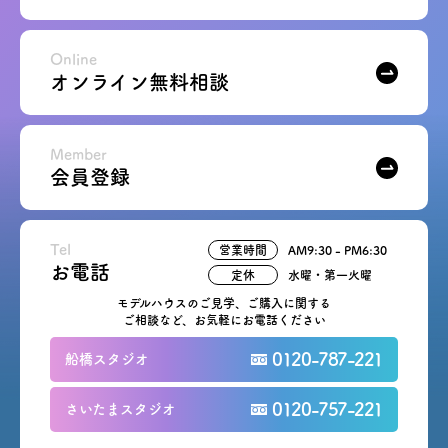
お問い合わせ
Online
オンライン無料相談
会員登録
資料請求
Member
会員登録
オンライン無料相談
Tel
営業時間
AM9:30 - PM6:30
お電話
営業時間: AM9:30-PM8:00
お電話
定休
水曜・第一火曜
定休: 水曜・第一火曜
0120-787-221
船橋スタジオ
モデルハウスのご見学、ご購入に関する
ご相談など、お気軽にお電話ください
0120-757-221
さいたまスタジオ
0120-787-221
船橋スタジオ
0120-757-221
さいたまスタジオ
公式アカウント