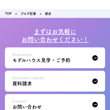
アクセス
TOP
ブログ記事
歴史
ブログ
まずはお気軽に
お問い合わせください！
会社案内
キャンペーン
Reservetion
モデルハウス見学・ご予約
SDGs
Document request
資料請求
プライバシーポリシー
Contact
モデルハウス見学・ご予約
お問い合わせ