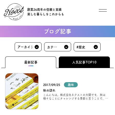
創業26周年の信頼と実績
楽しむ暮らしをこれからも
想い
ブログ記事
住宅商品
カテゴ
#歴史
イベント
リ
最新記事
人気記事TOP10
オススメ物件
オーナー様インタビュー
2017/09/25
趣味
秋の訪れ
こんにちは。株式会社ネクストの大関です。 秋は
様々なことにチャレンジする季節と言うことで、僕
ごあいさつ
は『読書の秋』に着目し、 只今、どハマリ中の竜馬
が行く全８巻 をcompleteし
チーム紹介