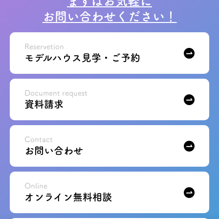
まずはお気軽に
お問い合わせください！
お問い合わせ
会員登録
Reservetion
モデルハウス見学・ご予約
資料請求
Document request
オンライン無料相談
資料請求
お電話
営業時間: AM9:30-PM8:00
定休: 水曜・第一火曜
Contact
0120-787-221
船橋スタジオ
お問い合わせ
0120-757-221
さいたまスタジオ
Online
オンライン無料相談
公式アカウント