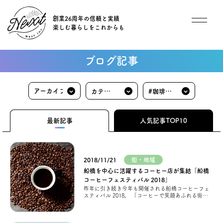
創業26周年の信頼と実績
楽しむ暮らしをこれからも
想い
ブログ記事
住宅商品
カテゴ
#珈琲・
イベント
リ
カフェ
最新記事
人気記事TOP10
オススメ物件
2018/11/21
街・地域
オーナー様インタビュー
船橋を中心に活躍するコーヒー店が集結「船橋
コーヒーフェスティバル 2018」
昨年に引き続き今年も開催される船橋コーヒーフェ
ごあいさつ
スティバル 2018。 「コーヒーで笑顔あふれる街
を」スローガンに発足した船橋コーヒータウン化計
画のもと、 船橋を中心に活躍するコー
チーム紹介