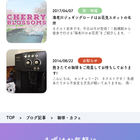
2017/04/07
街・地域
アクセス
海老川ジョギングロードはお花見スポットの名
所
ネクスト岩井です。今日は今が見頃！！船橋駅から
ブログ
徒歩で行ける”海老川のお花見”をご紹介します。 ※
撮
会社案内
2016/08/22
お知らせ
キャンペーン
挽きたての珈琲をご用意してお待ちしておりま
す!
こんにちは。 センチュリー21 ネクストです！ 先週
あたりから不安定な天気が続いておりますね。 雨や
SDGs
風は勿論、飛来物等にもお気を付けくださいませ。
HPでもご案内させていただい
プライバシーポリシー
TOP
ブログ記事
珈琲・カフェ
モデルハウス見学・ご予約