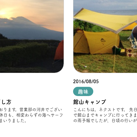
2016/08/05
趣味
ごし方
館山キャンプ
おります。営業部の河井でござい
こんにちは。ネクストです。 先日、有志の社員
で館山までキャンプに行ってきま
まいりました。
の雨予報でしたが、日頃の行い
か！？、 奇跡的に天気が良くな
た。 そ