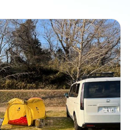
ン無料相談
話
営業時間: AM9:30-PM8:00
定休: 水曜・第一火曜
0120-787-221
タジオ
0120-757-221
スタジオ
公式アカウント