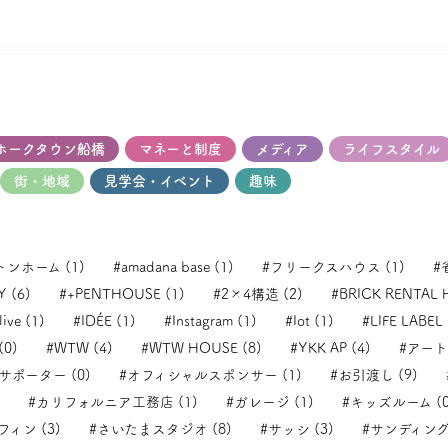
ホークタウン船橋
マネーと制度
メディア
ライフスタイル
街・地域
見学会・イベント
趣味
トンホーム (1)
#amadana base (1)
#フリークスハウス (1)
#
 (6)
#+PENTHOUSE (1)
#2×4構造 (2)
#BRICK RENTAL 
ive (1)
#IDÉE (1)
#Instagram (1)
#Iot (1)
#LIFE LABEL 
(0)
#WTW (4)
#WTW HOUSE (8)
#YKK AP (4)
#アート
ポーター (0)
#オフィシャルスポンサー (1)
#お引渡し (9)
#カリフォルニア工務店 (1)
#ガレージ (1)
#キッズルーム (0
フィン (3)
#さいたまスタジオ (8)
#サッシ (3)
#サンディング 