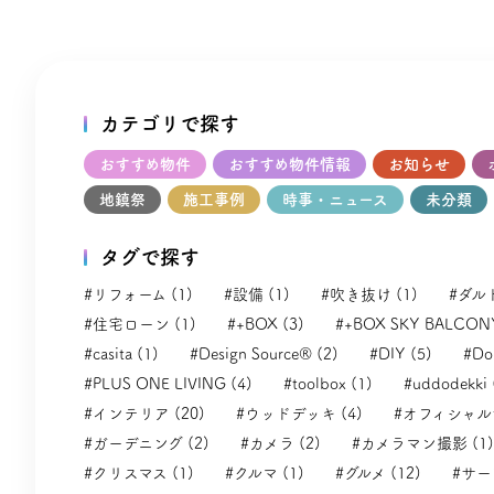
カテゴリで探す
おすすめ物件
おすすめ物件情報
お知らせ
地鎮祭
施工事例
時事・ニュース
未分類
タグで探す
#リフォーム (1)
#設備 (1)
#吹き抜け (1)
#ダル
#住宅ローン (1)
#+BOX (3)
#+BOX SKY BALCONY
#casita (1)
#Design Source® (2)
#DIY (5)
#Dol
#PLUS ONE LIVING (4)
#toolbox (1)
#uddodekki 
#インテリア (20)
#ウッドデッキ (4)
#オフィシャルサ
#ガーデニング (2)
#カメラ (2)
#カメラマン撮影 (1)
#クリスマス (1)
#クルマ (1)
#グルメ (12)
#サー