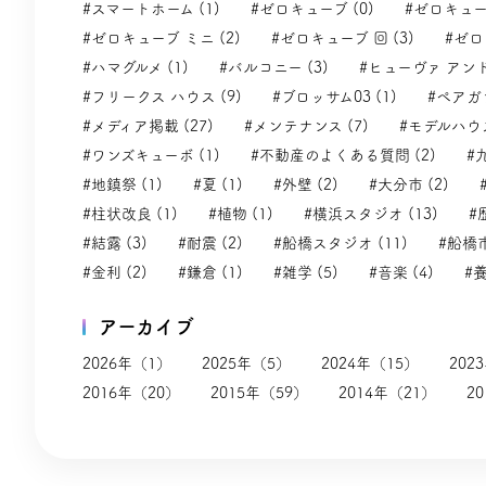
#スマートホーム (1)
#ゼロキューブ (0)
#ゼロキューブ
#ゼロキューブ ミニ (2)
#ゼロキューブ 回 (3)
#ゼロ
#ハマグルメ (1)
#バルコニー (3)
#ヒューヴァ アンド
#フリークス ハウス (9)
#ブロッサム03 (1)
#ペアガラ
#メディア掲載 (27)
#メンテナンス (7)
#モデルハウス
#ワンズキューボ (1)
#不動産のよくある質問 (2)
#
#地鎮祭 (1)
#夏 (1)
#外壁 (2)
#大分市 (2)
#柱状改良 (1)
#植物 (1)
#横浜スタジオ (13)
#
#結露 (3)
#耐震 (2)
#船橋スタジオ (11)
#船橋市
#金利 (2)
#鎌倉 (1)
#雑学 (5)
#音楽 (4)
#養
アーカイブ
2026年（1）
2025年（5）
2024年（15）
202
2016年（20）
2015年（59）
2014年（21）
2