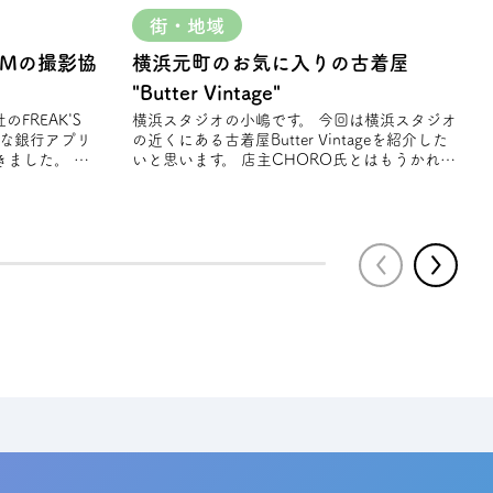
街・地域
CMの撮影協
横浜元町のお気に入りの古着屋
"Butter Vintage"
横浜スタジオの小嶋です。 今回は横浜スタジオ
そな銀⾏アプリ
の近くにある古着屋Butter Vintageを紹介した
ました。 春
いと思います。 店主CHORO氏とはもうかれこ
れ10数年以上の仲 店主が定期