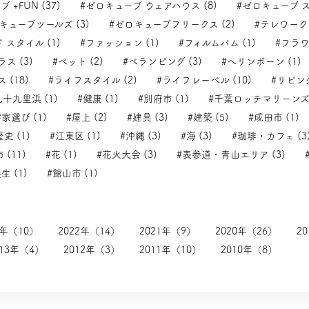
 +FUN (37)
#ゼロキューブ ウェアハウス (8)
#ゼロキューブ ス
キューブツールズ (3)
#ゼロキューブフリークス (2)
#テレワーク 
 スタイル (1)
#ファッション (1)
#フィルムバム (1)
#フラワ
ス (3)
#ペット (2)
#べランピング (3)
#ヘリンボーン (1)
 (18)
#ライフスタイル (2)
#ライフレーベル (10)
#リビング
九十九里浜 (1)
#健康 (1)
#別府市 (1)
#千葉ロッテマリーンズ 
#家選び (1)
#屋上 (2)
#建具 (3)
#建築 (5)
#成田市 (1)
歴史 (1)
#江東区 (1)
#沖縄 (3)
#海 (3)
#珈琲・カフェ (3
 (11)
#花 (1)
#花火大会 (3)
#表参道・青山エリア (3)
生 (1)
#館山市 (1)
3年（10）
2022年（14）
2021年（9）
2020年（26）
2
013年（4）
2012年（3）
2011年（10）
2010年（8）