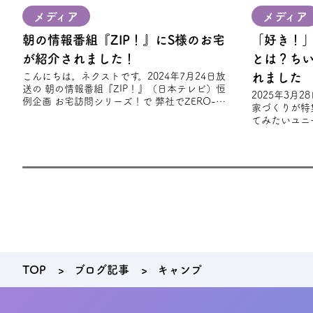
メディア
メディア
朝の情報番組『ZIP！』にS様のお宅
「好き！
が紹介されました！
とは？ち
こんにちは。ネクストです。2024年7月24日放
れました
送の 朝の情報番組『ZIP！』（日本テレビ）恒
2025年3月
例企画 お宅訪問シリーズ！で 弊社でZERO-
家づくりが特
CUBE TOOLSを建築されたS様
てみたいユニ
趣味やライフ
れ
TOP
ブログ記事
キャンプ